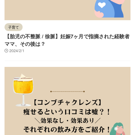
子育て
【胎児の不整脈 / 徐脈】妊娠7ヶ月で指摘された経験者
ママ、その後は？
2024/2/1