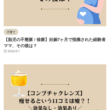
子育て
【胎児の不整脈 / 徐脈】妊娠7ヶ月で指摘された経験者
ママ、その後は？
2024/2/1